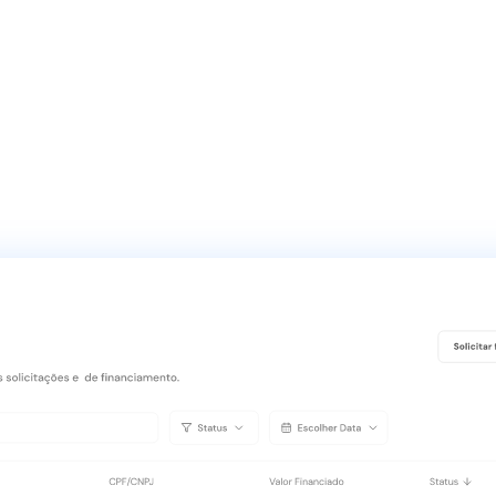
preendedor solar 
 a 77