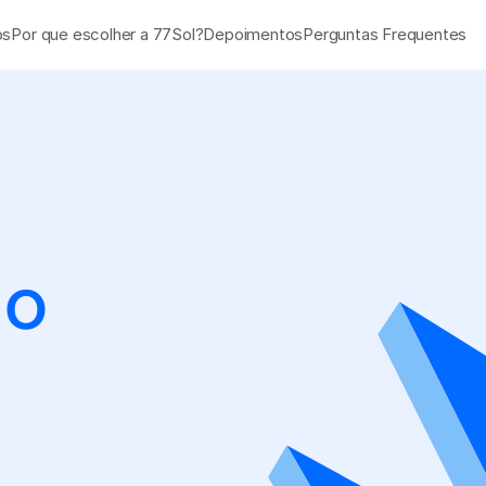
os
Por que escolher a 77Sol?
Depoimentos
Perguntas Frequentes
o 
Cadastre-se hoje e
de 
R$200
 na sua 