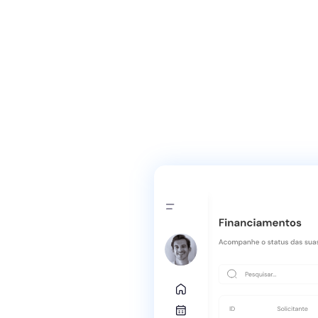
Torne-se um em
de sucesso com